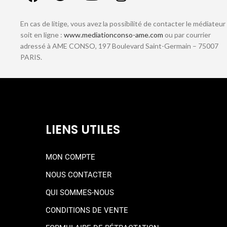
En cas de litige, vous avez la possibilité de contacter le médiateur
soit en ligne :
www.mediationconso-ame.com
ou par courrier
adressé à AME CONSO, 197 Boulevard Saint-Germain – 75007
PARIS.
LIENS UTILES
MON COMPTE
NOUS CONTACTER
QUI SOMMES-NOUS
CONDITIONS DE VENTE