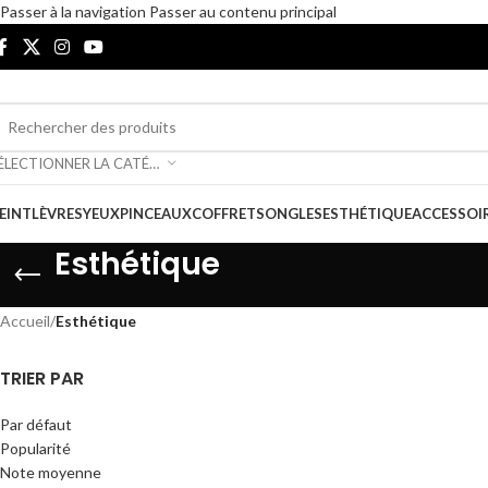
Passer à la navigation
Passer au contenu principal
SÉLECTIONNER LA CATÉGORIE
EINT
LÈVRES
YEUX
PINCEAUX
COFFRETS
ONGLES
ESTHÉTIQUE
ACCESSOI
Esthétique
Accueil
/
Esthétique
TRIER PAR
Par défaut
Popularité
Note moyenne