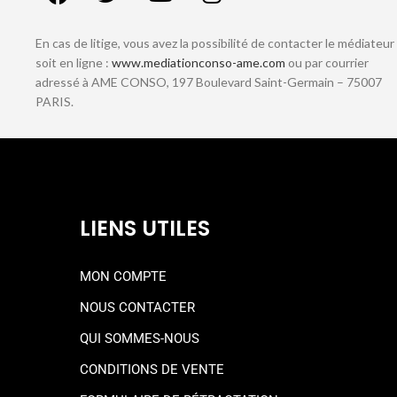
En cas de litige, vous avez la possibilité de contacter le médiateur
soit en ligne :
www.mediationconso-ame.com
ou par courrier
adressé à AME CONSO, 197 Boulevard Saint-Germain – 75007
PARIS.
LIENS UTILES
MON COMPTE
NOUS CONTACTER
QUI SOMMES-NOUS
CONDITIONS DE VENTE