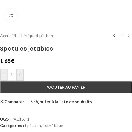
Cliquez pour agrandir
Accueil
/
Esthétique
/
Epilation
Spatules jetables
1,65
€
-
+
AJOUTER AU PANIER
Comparer
Ajouter à la liste de souhaits
UGS :
PA115J-1
Catégories :
Epilation
,
Esthétique