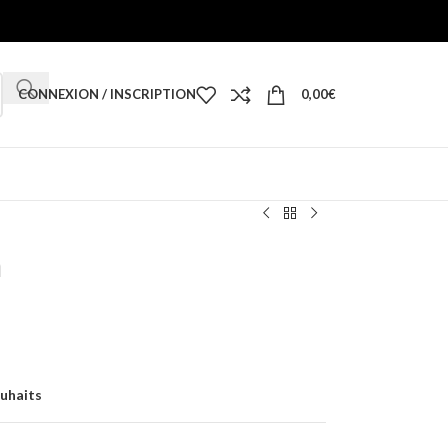
CONNEXION / INSCRIPTION
0,00
€
m
ouhaits