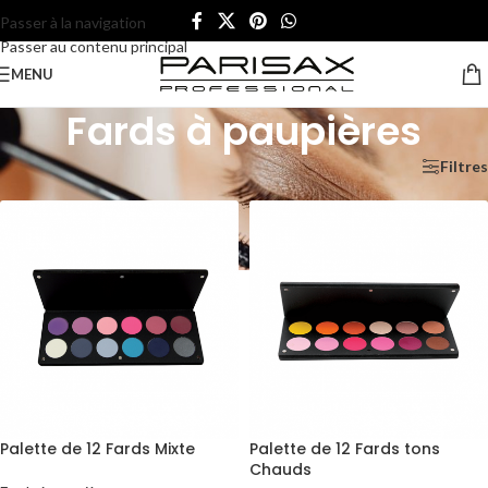
Passer à la navigation
Passer au contenu principal
MENU
Fards à paupières
Accueil
/
Yeux
/
Fards à paupières
Filtres
Palette de 12 Fards Mixte
Palette de 12 Fards tons
Chauds