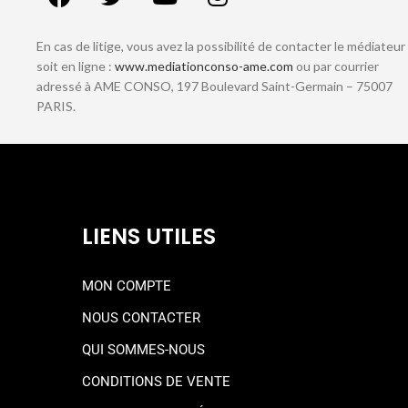
En cas de litige, vous avez la possibilité de contacter le médiateur
soit en ligne :
www.mediationconso-ame.com
ou par courrier
adressé à AME CONSO, 197 Boulevard Saint-Germain – 75007
PARIS.
LIENS UTILES
MON COMPTE
NOUS CONTACTER
QUI SOMMES-NOUS
CONDITIONS DE VENTE