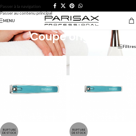
Passer à la navigation
Passer au contenu principal
MENU
Coupe ongles
Accueil
/
Ongles
/
Coupe ongles
Filtres
RUPTURE
RUPTURE
DE STOCK
DE STOCK