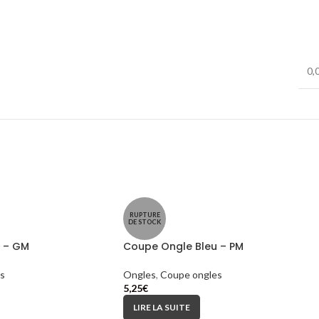
0,
RUPTURE
DE STOCK
 – GM
Coupe Ongle Bleu – PM
s
Ongles
,
Coupe ongles
5,25
€
LIRE LA SUITE