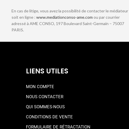
En cas de litige, vous avez la possibilité de contacter le médiateur
soit en ligne :
www.mediationconso-ame.com
ou par courrier
adressé à AME CONSO, 197 Boulevard Saint-Germain – 75007
PARIS.
LIENS UTILES
MON COMPTE
NOUS CONTACTER
QUI SOMMES-NOUS
CONDITIONS DE VENTE
FORMULAIRE DE RÉTRACTATION