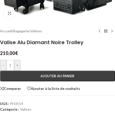
Cliquez pour agrandir
Accueil
/
Bagagerie
/
Valises
Valise Alu Diamant Noire Trolley
210,00
€
-
+
AJOUTER AU PANIER
Comparer
Ajouter à la liste de souhaits
UGS :
PH3514
Catégorie :
Valises