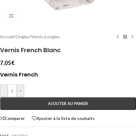
Cliquez pour agrandir
Accueil
/
Ongles
/
Vernis à ongles
Vernis French Blanc
7,05
€
Vernis French
-
+
AJOUTER AU PANIER
Comparer
Ajouter à la liste de souhaits