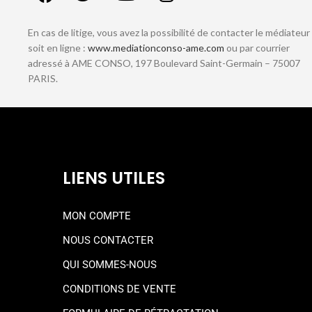
En cas de litige, vous avez la possibilité de contacter le médiateur
soit en ligne :
www.mediationconso-ame.com
ou par courrier
adressé à AME CONSO, 197 Boulevard Saint-Germain – 75007
PARIS.
LIENS UTILES
MON COMPTE
NOUS CONTACTER
QUI SOMMES-NOUS
CONDITIONS DE VENTE