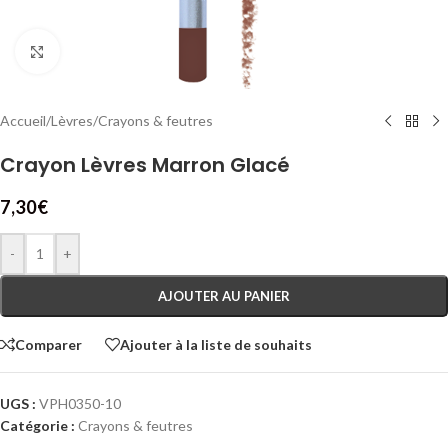
Cliquez pour agrandir
Accueil
/
Lèvres
/
Crayons & feutres
Crayon Lèvres Marron Glacé
7,30
€
-
+
AJOUTER AU PANIER
Comparer
Ajouter à la liste de souhaits
UGS :
VPH0350-10
Catégorie :
Crayons & feutres