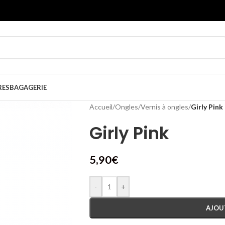
RES
BAGAGERIE
Accueil
/
Ongles
/
Vernis à ongles
/
Girly Pink
Girly Pink
5,90
€
-
+
AJOU