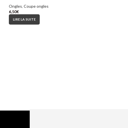
Ongles
,
Coupe ongles
6,50
€
LIRE LA SUITE
Coupe Ongle I
Ongles
,
Coupe on
2,65
€
AJOUTER AU PA