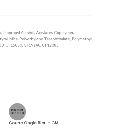
r, Isopropyl Alcohol, Acrylates Copolymer,
tyral, Mica, Polyethylene Terephthalate, Polymethyl
80, CI 15850, CI 19140, CI 12085,
RUPTURE
DE STOCK
Coupe Ongle Bleu – GM