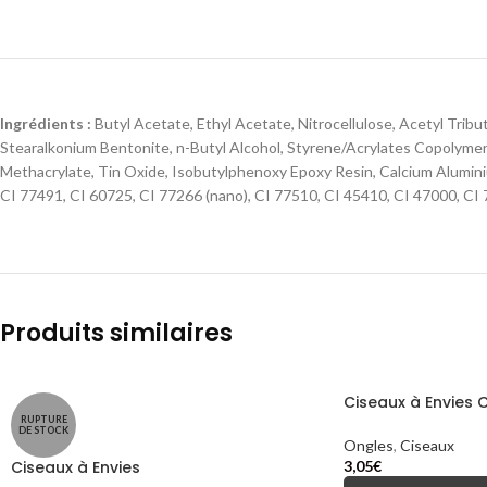
Ingrédients :
Butyl Acetate, Ethyl Acetate, Nitrocellulose, Acetyl Tribu
Stearalkonium Bentonite, n-Butyl Alcohol, Styrene/Acrylates Copolymer,
Methacrylate, Tin Oxide, Isobutylphenoxy Epoxy Resin, Calcium Aluminiu
CI 77491, CI 60725, CI 77266 (nano), CI 77510, CI 45410, CI 47000, CI
Produits similaires
Ciseaux à Envies 
RUPTURE
DE STOCK
Ongles
,
Ciseaux
Ciseaux à Envies
3,05
€