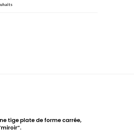
ouhaits
une
tige plate de forme carrée
,
“miroir”.