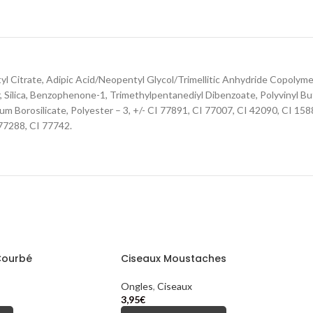
tyl Citrate, Adipic Acid/Neopentyl Glycol/Trimellitic Anhydride Copolyme
 Silica, Benzophenone-1, Trimethylpentanediyl Dibenzoate, Polyvinyl Bu
m Borosilicate, Polyester – 3, +/- CI 77891, CI 77007, CI 42090, CI 158
 77288, CI 77742.
Courbé
Ciseaux Moustaches
Ongles
,
Ciseaux
3,95
€