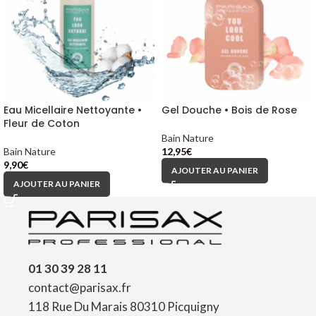
Eau Micellaire Nettoyante •
Gel Douche • Bois de Rose
Fleur de Coton
Bain Nature
Bain Nature
12,95
€
9,90
€
AJOUTER AU PANIER
AJOUTER AU PANIER
01 30 39 28 11
contact@parisax.fr
118 Rue Du Marais 80310 Picquigny