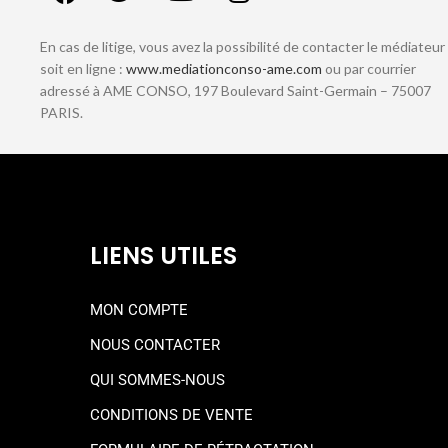
En cas de litige, vous avez la possibilité de contacter le médiateur
soit en ligne :
www.mediationconso-ame.com
ou par courrier
adressé à AME CONSO, 197 Boulevard Saint-Germain – 75007
PARIS.
LIENS UTILES
MON COMPTE
NOUS CONTACTER
QUI SOMMES-NOUS
CONDITIONS DE VENTE