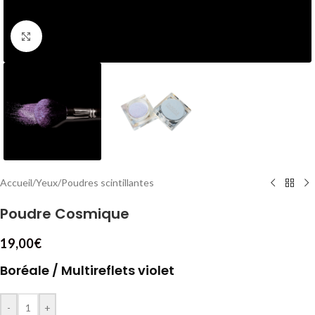
Cliquez pour agrandir
Accueil
/
Yeux
/
Poudres scintillantes
Poudre Cosmique
19,00
€
Boréale / Multireflets violet
-
+