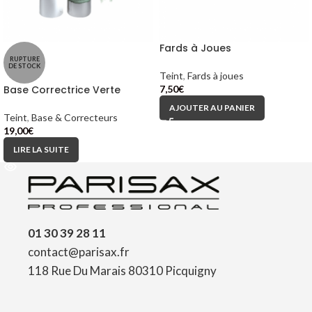
Fards à Joues
RUPTURE
DE STOCK
Teint
,
Fards à joues
Base Correctrice Verte
7,50
€
AJOUTER AU PANIER
Teint
,
Base & Correcteurs
19,00
€
LIRE LA SUITE
01 30 39 28 11
contact@parisax.fr
118 Rue Du Marais 80310 Picquigny