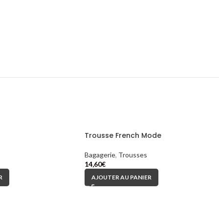
Trousse French Mode
Bagagerie
,
Trousses
14,60
€
R
AJOUTER AU PANIER