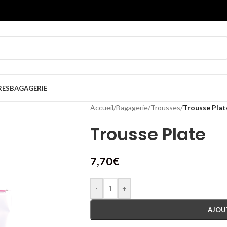
RES
BAGAGERIE
Accueil
/
Bagagerie
/
Trousses
/
Trousse Plat
Trousse Plate
7,70
€
-
+
AJOU