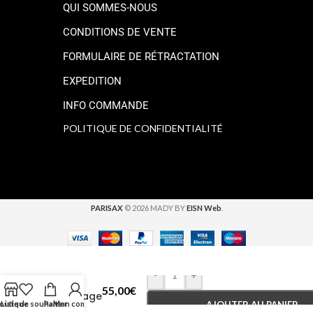
QUI SOMMES-NOUS
CONDITIONS DE VENTE
FORMULAIRE DE RÉTRACTATION
EXPEDITION
INFO COMMANDE
POLITIQUE DE CONFIDENTIALITÉ
PARISAX
© 2026 MADY BY
EISN Web
.
-
+
Valise
55,00
€
Maquillage
outique
Liste de souhaits
Panier
Mon compte
AJOUTER AU PANIER