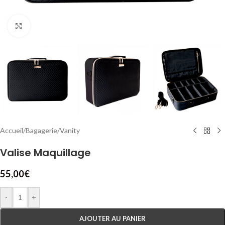
Cliquez pour agrandir
Accueil
/
Bagagerie
/
Vanity
Valise Maquillage
55,00
€
-
+
AJOUTER AU PANIER